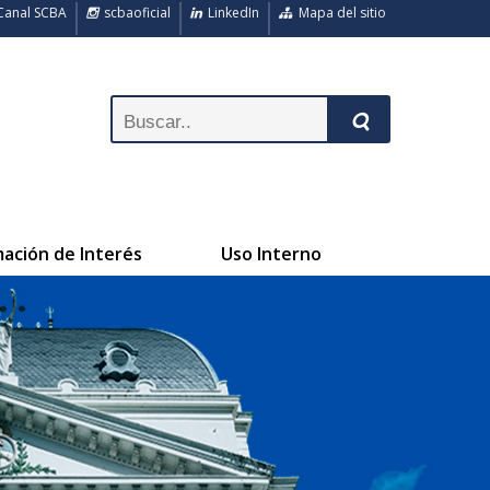
anal SCBA
scbaoficial
LinkedIn
Mapa del sitio
mación de Interés
Uso Interno