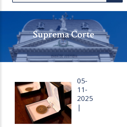
Suprema Corte
05-
11-
2025
|