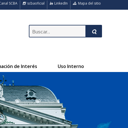
anal SCBA
scbaoficial
LinkedIn
Mapa del sitio
mación de Interés
Uso Interno