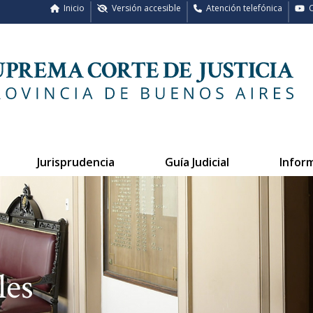
Inicio
Versión accesible
Atención telefónica
C
Jurisprudencia
Guía Judicial
Infor
les