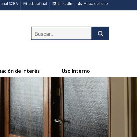
anal SCBA
scbaoficial
LinkedIn
Mapa del sitio
mación de Interés
Uso Interno