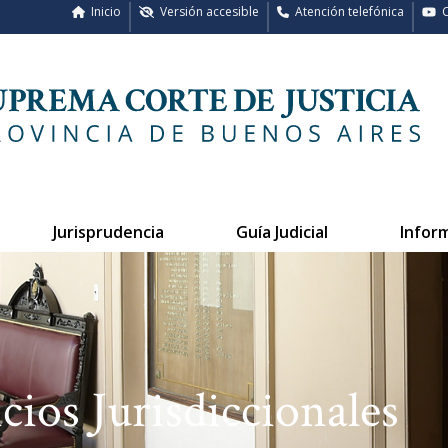
Inicio
Versión accesible
Atención telefónica
C
Jurisprudencia
Guía Judicial
Infor
cios Jurisdiccionales