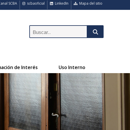
anal SCBA
scbaoficial
LinkedIn
Mapa del sitio
mación de Interés
Uso Interno