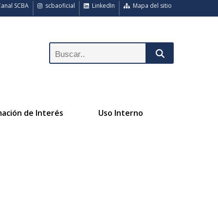
anal SCBA
scbaoficial
LinkedIn
Mapa del sitio
mación de Interés
Uso Interno