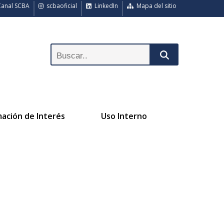
anal SCBA
scbaoficial
LinkedIn
Mapa del sitio
mación de Interés
Uso Interno