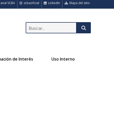
anal SCBA
scbaoficial
LinkedIn
Mapa del sitio
mación de Interés
Uso Interno