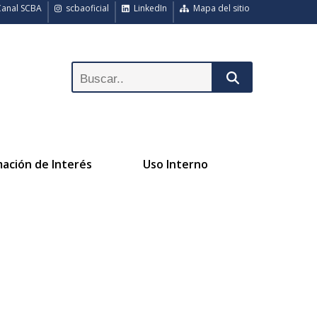
anal SCBA
scbaoficial
LinkedIn
Mapa del sitio
mación de Interés
Uso Interno