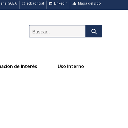
anal SCBA
scbaoficial
LinkedIn
Mapa del sitio
mación de Interés
Uso Interno