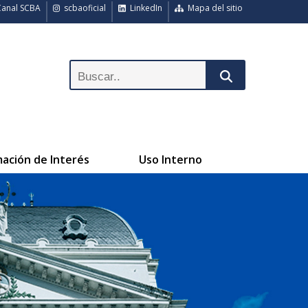
anal SCBA
scbaoficial
LinkedIn
Mapa del sitio
mación de Interés
Uso Interno