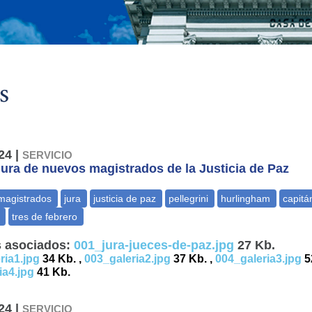
s
24 |
SERVICIO
jura de nuevos magistrados de la Justicia de Paz
 asociados:
001_jura-jueces-de-paz.jpg
27 Kb.
ria1.jpg
34 Kb. ,
003_galeria2.jpg
37 Kb. ,
004_galeria3.jpg
52
ia4.jpg
41 Kb.
24 |
SERVICIO