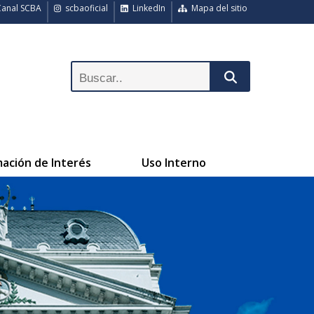
anal SCBA
scbaoficial
LinkedIn
Mapa del sitio
mación de Interés
Uso Interno