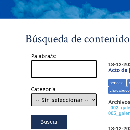
Búsqueda de contenido
Palabra/s:
18-12-20
Acto de 
Categoría:
Archivos
,
002_gale
005_galer
Buscar
18-12-20