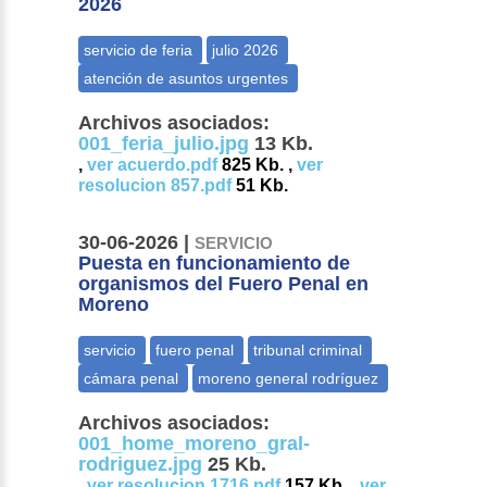
2026
Archivos asociados:
001_feria_julio.jpg
13 Kb.
,
ver acuerdo.pdf
825 Kb. ,
ver
resolucion 857.pdf
51 Kb.
30-06-2026 |
SERVICIO
Puesta en funcionamiento de
organismos del Fuero Penal en
Moreno
Archivos asociados:
001_home_moreno_gral-
rodriguez.jpg
25 Kb.
,
ver resolucion 1716.pdf
157 Kb. ,
ver