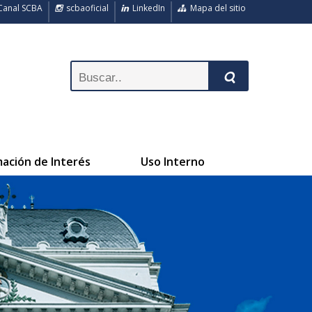
anal SCBA
scbaoficial
LinkedIn
Mapa del sitio
mación de Interés
Uso Interno