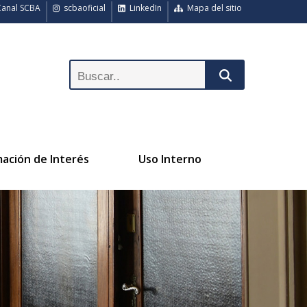
anal SCBA
scbaoficial
LinkedIn
Mapa del sitio
mación de Interés
Uso Interno