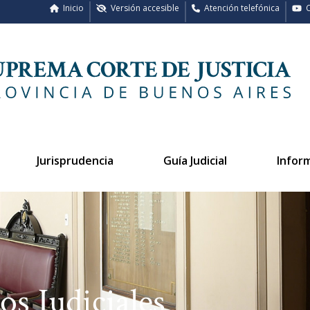
Inicio
Versión accesible
Atención telefónica
C
Jurisprudencia
Guía Judicial
Infor
os Judiciales