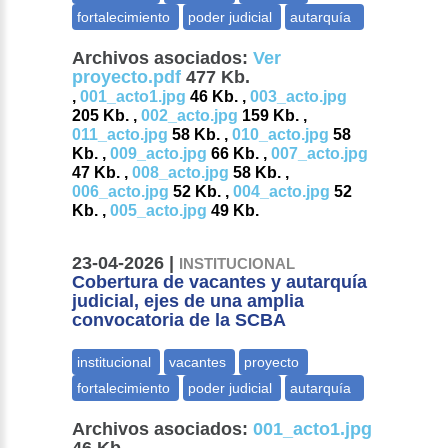
Archivos asociados:
Ver
proyecto.pdf
477 Kb.
,
001_acto1.jpg
46 Kb. ,
003_acto.jpg
205 Kb. ,
002_acto.jpg
159 Kb. ,
011_acto.jpg
58 Kb. ,
010_acto.jpg
58
Kb. ,
009_acto.jpg
66 Kb. ,
007_acto.jpg
47 Kb. ,
008_acto.jpg
58 Kb. ,
006_acto.jpg
52 Kb. ,
004_acto.jpg
52
Kb. ,
005_acto.jpg
49 Kb.
23-04-2026 |
INSTITUCIONAL
Cobertura de vacantes y autarquía
judicial, ejes de una amplia
convocatoria de la SCBA
Archivos asociados:
001_acto1.jpg