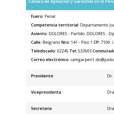
Cámara de Apelación y Garantías en lo Pena
Fuero:
Penal
Competencia territorial:
Departamento Jud
Asiento:
DOLORES - Partido: DOLORES - Dp
Calle:
Belgrano
Nro:
141 - Piso 1
CP:
7100
Telediscado:
02245
Tel:
532603
Conmutado
Correo electrónico:
camgarpen1-do@jusbue
Presidente
Dr.
Vicepresidenta
Dra
Secretaria
Dra