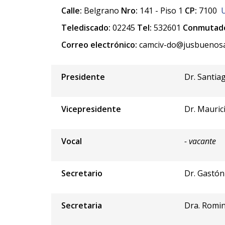
Calle:
Belgrano
Nro:
141 - Piso 1
CP:
7100
Telediscado:
02245
Tel:
532601
Conmutado
Correo electrónico:
camciv-do@jusbuenosai
Presidente
Dr. Santia
Vicepresidente
Dr. Mauric
Vocal
- vacante
Secretario
Dr. Gastón
Secretaria
Dra. Romi