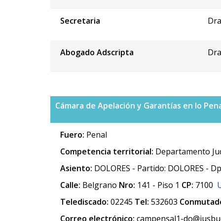
Secretaria
Dra
Abogado Adscripta
Dra
Cámara de Apelación y Garantías en lo Penal
Fuero:
Penal
Competencia territorial:
Departamento Jud
Asiento:
DOLORES - Partido: DOLORES - Dp
Calle:
Belgrano
Nro:
141 - Piso 1
CP:
7100
Telediscado:
02245
Tel:
532603
Conmutado
Correo electrónico:
campensal1-do@jusbue