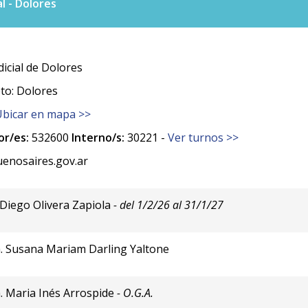
l - Dolores
icial de Dolores
to: Dolores
Ubicar en mapa >>
r/es:
532600
Interno/s:
30221 -
Ver turnos >>
nosaires.gov.ar
 Diego Olivera Zapiola
- del 1/2/26 al 31/1/27
. Susana Mariam Darling Yaltone
. Maria Inés Arrospide
- O.G.A.