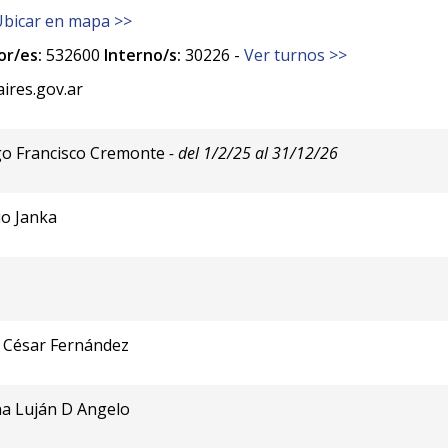
Ubicar en mapa >>
r/es:
532600
Interno/s:
30226 -
Ver turnos >>
res.gov.ar
go Francisco Cremonte
- del 1/2/25 al 31/12/26
io Janka
 César Fernández
na Luján D Angelo