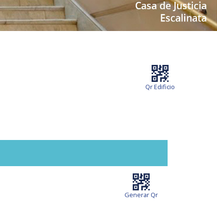
Qr Edificio
Generar Qr