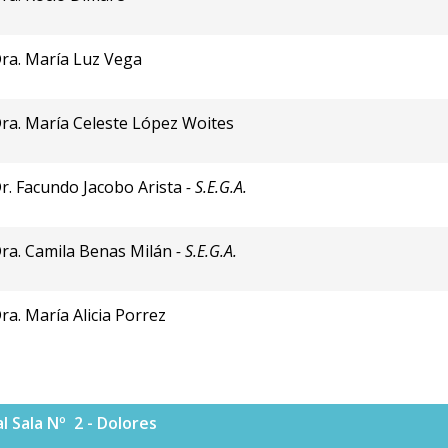
ra. María Luz Vega
ra. María Celeste López Woites
r. Facundo Jacobo Arista
- S.E.G.A.
ra. Camila Benas Milán
- S.E.G.A.
ra. María Alicia Porrez
l Sala Nº 2 - Dolores