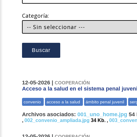
Categoría:
Buscar
12-05-2026 |
COOPERACIÓN
Acceso a la salud en el sistema penal juveni
Archivos asociados:
001_uno_home.jpg
54 
,
002_convenio_ampliada.jpg
34 Kb. ,
003_conven
12-05-2026 |
COOPERACIÓN