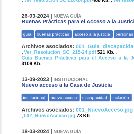
,
Ver_resolucion SC 216-24.pdf
488 Kb. ,
Ver reso
26-03-2024 |
NUEVA GUÍA
Buenas Prácticas para el Acceso a la Justi
Archivos asociados:
001_Guia_discapacida
,
Ver_Resolucion_SC_215-24.pdf
521 Kb. ,
Guia_Buenas_Prácticas_para_el_Acceso_a_la_J
3109 Kb.
13-09-2023 |
INSTITUCIONAL
Nuevo acceso a la Casa de Justicia
Archivos asociados:
001_NuevoAcceso.jpg
,
002_NuevoAcceso.jpg
73 Kb.
18-03-2024 |
NUEVA GUÍA