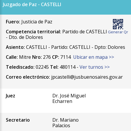
Juzgado de Paz - CASTELLI
Fuero:
Justicia de Paz
Competencia territorial:
Partido de CASTELLI
Generar Qr
- Dto. de Dolores
Asiento:
CASTELLI - Partido: CASTELLI - Dpto: Dolores
Calle:
Mitre
Nro:
276
CP:
7114
Ubicar en mapa >>
Telediscado:
02245
Tel:
480114 -
Ver turnos >>
Correo electrónico:
jpcastelli@jusbuenosaires.gov.ar
Juez
Dr. José Miguel
Echarren
Secretario
Dr. Mariano
Palacios