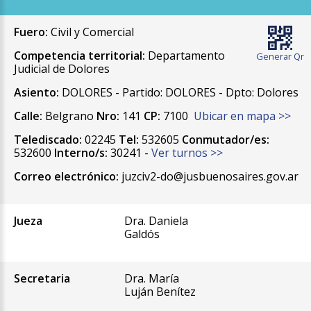
Fuero:
Civil y Comercial
Competencia territorial:
Departamento
Generar Qr
Judicial de Dolores
Asiento:
DOLORES - Partido: DOLORES - Dpto: Dolores
Calle:
Belgrano
Nro:
141
CP:
7100
Ubicar en mapa >>
Telediscado:
02245
Tel:
532605
Conmutador/es:
532600
Interno/s:
30241 -
Ver turnos >>
Correo electrónico:
juzciv2-do@jusbuenosaires.gov.ar
Jueza
Dra. Daniela
Galdós
Secretaria
Dra. María
Luján Benítez