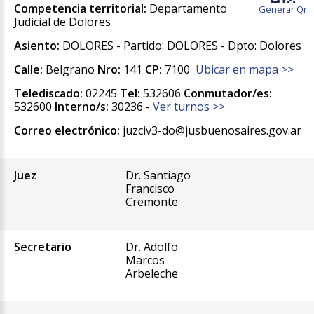
Competencia territorial:
Departamento
Generar Qr
Judicial de Dolores
Asiento:
DOLORES - Partido: DOLORES - Dpto: Dolores
Calle:
Belgrano
Nro:
141
CP:
7100
Ubicar en mapa >>
Telediscado:
02245
Tel:
532606
Conmutador/es:
532600
Interno/s:
30236 -
Ver turnos >>
Correo electrónico:
juzciv3-do@jusbuenosaires.gov.ar
Juez
Dr. Santiago
Francisco
Cremonte
Secretario
Dr. Adolfo
Marcos
Arbeleche