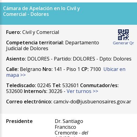
Cámara de Apelación en lo Civil y
Comercial - Dolores
Fuero:
Civil y Comercial
Competencia territorial:
Departamento
Generar Qr
Judicial de Dolores
Asiento:
DOLORES - Partido: DOLORES - Dpto: Dolores
Calle:
Belgrano
Nro:
141 - Piso 1
CP:
7100
Ubicar en
mapa >>
Telediscado:
02245
Tel:
532601
Conmutador/es:
532600
Interno/s:
30226 -
Ver turnos >>
Correo electrónico:
camciv-do@jusbuenosaires.gov.ar
Presidente
Dr. Santiago
Francisco
Cremonte
- del