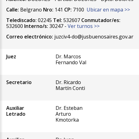
Calle:
Belgrano
Nro:
141
CP:
7100
Ubicar en mapa >>
Telediscado:
02245
Tel:
532607
Conmutador/es:
532600
Interno/s:
30247 -
Ver turnos >>
Correo electrónico:
juzciv4-do@jusbuenosaires.gov.ar
Juez
Dr. Marcos
Fernando Val
Secretario
Dr. Ricardo
Martín Conti
Auxiliar
Dr. Esteban
Letrado
Arturo
Kmotorka