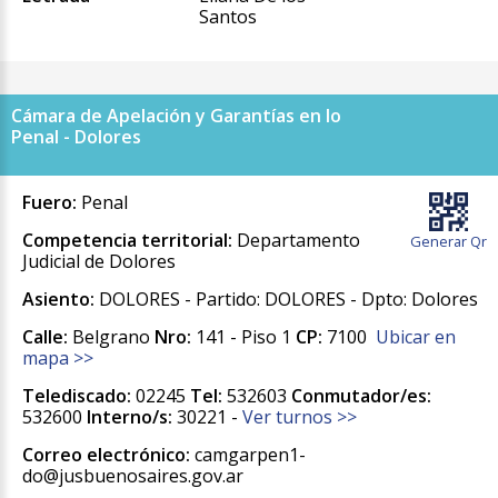
Santos
Cámara de Apelación y Garantías en lo
Penal - Dolores
Fuero:
Penal
Competencia territorial:
Departamento
Generar Qr
Judicial de Dolores
Asiento:
DOLORES - Partido: DOLORES - Dpto: Dolores
Calle:
Belgrano
Nro:
141 - Piso 1
CP:
7100
Ubicar en
mapa >>
Telediscado:
02245
Tel:
532603
Conmutador/es:
532600
Interno/s:
30221 -
Ver turnos >>
Correo electrónico:
camgarpen1-
do@jusbuenosaires.gov.ar