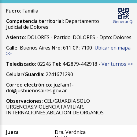
Fuero:
Familia
Competencia territorial:
Departamento
Generar Qr
Judicial de Dolores
Asiento:
DOLORES - Partido: DOLORES - Dpto: Dolores
Calle:
Buenos Aires
Nro:
611
CP:
7100
Ubicar en mapa
>>
Telediscado:
02245
Tel:
442879-442918 -
Ver turnos >>
Celular/Guardia:
2241671290
Correo electrónico:
juzfam1-
do@jusbuenosaires.gov.ar
Observaciones:
CEL/GUARDIA SOLO
URGENCIAS:VIOLENCIA FAMILIAR,
INTERNACIONES,ABLACION DE ORGANOS
Jueza
Dra. Verónica