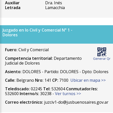
Auxiliar
Dra. Inés
Letrada
Lamacchia
Juzgado en lo Civil y Comercial N° 1 -
Dolores
Fuero:
Civil y Comercial
Competencia territorial:
Departamento
Generar Qr
Judicial de Dolores
Asiento:
DOLORES - Partido: DOLORES - Dpto: Dolores
Calle:
Belgrano
Nro:
141
CP:
7100
Ubicar en mapa >>
Telediscado:
02245
Tel:
532604
Conmutador/es:
532600
Interno/s:
30238 -
Ver turnos >>
Correo electrónico:
juzciv1-do@jusbuenosaires.gov.ar