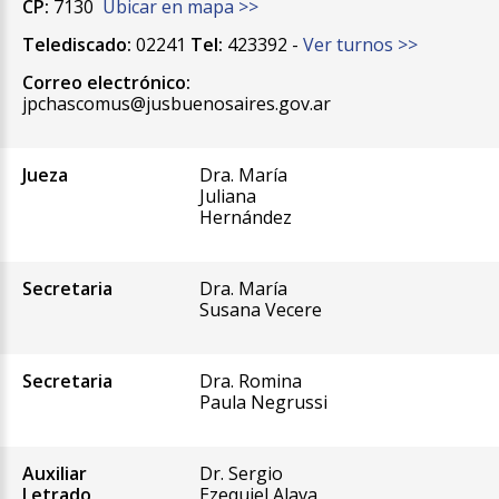
CP:
7130
Ubicar en mapa >>
Telediscado:
02241
Tel:
423392 -
Ver turnos >>
Correo electrónico:
jpchascomus@jusbuenosaires.gov.ar
Jueza
Dra. María
Juliana
Hernández
Secretaria
Dra. María
Susana Vecere
Secretaria
Dra. Romina
Paula Negrussi
Auxiliar
Dr. Sergio
Letrado
Ezequiel Alava